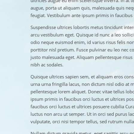
ultricies augue eu enim scelerisque viverra. In at te
augue, porta ut aliquam quis, malesuada quis nequ
feugiat. Vestibulum ante ipsum primis in faucibus o
Suspendisse ultrices lobortis metus tincidunt i
arcu vestibulum eget. Quisque id nunc a leo sollici
odio neque euismod enim, id varius risus felis non 
porttitor nisl pretium. Fusce pulvinar eu leo nec c
justo malesuada eget. Aliquam pellentesque risus e
nibh ac sodales.
Quisque ultrices sapien sem, et aliquam eros conse
urna urna fringilla lacus, non dictum nisl odio at 
pellentesque lorem aliquet. Donec vitae tellus lobo
ipsum primis in faucibus orci luctus et ultrices p
faucibus orci luctus et ultrices posuere cubilia C
luctus non arcu ut semper. Ut in orci sed purus laor
vulputate, orci nisi tempor tellus, sed rutrum nulla
Nullam dictum gravida metus, eget sagittis arcu po