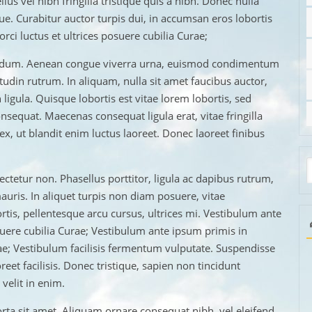
llus vel nibh fringilla tristique quis a nibh. Donec nulla
e. Curabitur auctor turpis dui, in accumsan eros lobortis
rci luctus et ultrices posuere cubilia Curae;
nterdum. Aenean congue viverra urna, euismod condimentum
tudin rutrum. In aliquam, nulla sit amet faucibus auctor,
ligula. Quisque lobortis est vitae lorem lobortis, sed
onsequat. Maecenas consequat ligula erat, vitae fringilla
x, ut blandit enim luctus laoreet. Donec laoreet finibus
ctetur non. Phasellus porttitor, ligula ac dapibus rutrum,
mauris. In aliquet turpis non diam posuere, vitae
rtis, pellentesque arcu cursus, ultrices mi. Vestibulum ante
osuere cubilia Curae; Vestibulum ante ipsum primis in
urae; Vestibulum facilisis fermentum vulputate. Suspendisse
eet facilisis. Donec tristique, sapien non tincidunt
 velit in enim.
rta sit amet. Aliquam ornare consequat nibh, vel eleifend