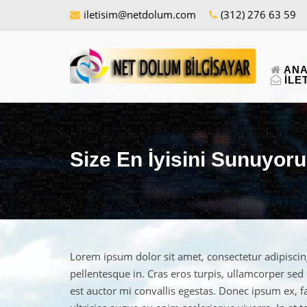
iletisim@netdolum.com
(312) 276 63 59
ANA
İLE
Size En İyisini Sunuyoru
Lorem ipsum dolor sit amet, consectetur adipiscin
pellentesque in. Cras eros turpis, ullamcorper se
est auctor mi convallis egestas. Donec ipsum ex, f