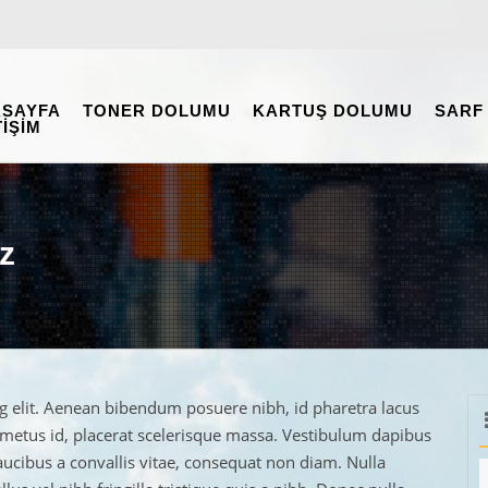
SAYFA
TONER DOLUMU
KARTUŞ DOLUMU
SARF
TIŞIM
z
g elit. Aenean bibendum posuere nibh, id pharetra lacus
d metus id, placerat scelerisque massa. Vestibulum dapibus
aucibus a convallis vitae, consequat non diam. Nulla