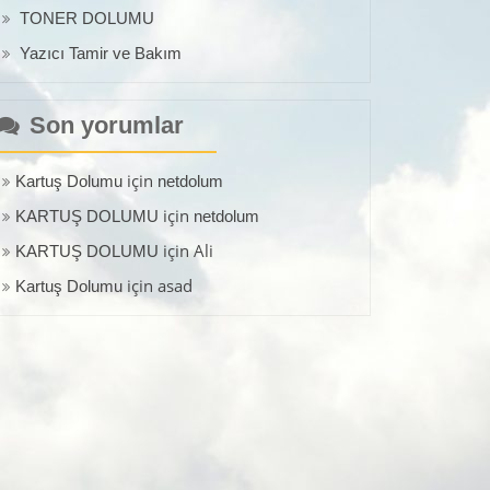
TONER DOLUMU
Yazıcı Tamir ve Bakım
Son yorumlar
için
Kartuş Dolumu
netdolum
için
KARTUŞ DOLUMU
netdolum
için
Ali
KARTUŞ DOLUMU
için
asad
Kartuş Dolumu